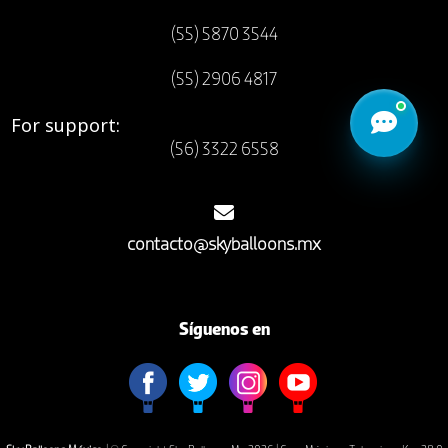
(55) 5870 3544
(55) 2906 4817
For support:
Abrir
(56) 3322 6558
contacto@skyballoons.mx
Síguenos en