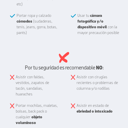
etc)
Portar ropa y calzado
Usar tu
cámara
cómodos
(sudaderas,
fotográfica y/o
tenis, jeans, gorra, botas,
dispositivo móvil
con la
pants)
mayor precaución posible
Por tu seguridad es recomendable
NO
:
Asistir con faldas,
Asistir con cirugías
vestidos, zapatos de
recientes o problemas de
tacón, sandalias,
columna y/o rodillas
huaraches
Portar mochilas, maletas,
Asistir en estado de
bolsas, back pack o
ebriedad o intoxicado
cualquier
objeto
voluminoso