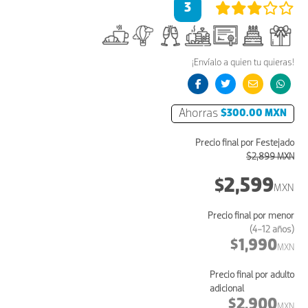
3
¡Envíalo a quien tu quieras!
Ahorras
$300.00 MXN
Precio final por Festejado
$2,899 MXN
2,599
$
MXN
Precio final por menor
(4-12 años)
1,990
$
MXN
Precio final por adulto
adicional
2,900
$
MXN